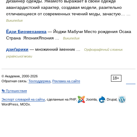
дизайнер одежды. Ямамото выражает в своей одежде
авангардистский характер, создавая модели, разительно
отличающиеся от современных течений моды, зачастую… …
Википедия
Ёдзи Биомеханика
— Йоджи Мабучи Место рождения Осака
Страна ЯпонияЯпония …
Википедия
дзиґарики
— множинний іменник …
Орфографічний словник
української мови
© Академик, 2000-2026
18+
Обратная связь:
Техподдержка
,
Реклама на сайте
👣 Путешествия
Экспорт словарей на сайты
, сделанные на PHP,
Joomla,
Drupal,
WordPress, MODx.