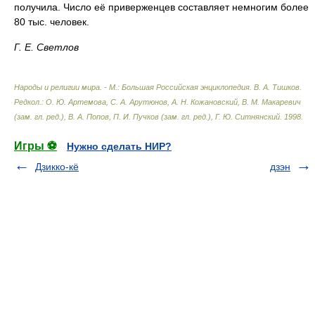
получила. Число её приверженцев составляет немногим более
80 тыс. человек.
Г. Е. Светлов
Народы и религии мира. - М.: Большая Российская энциклопедия
.
В. А. Тишков.
Редкол.: О. Ю. Артемова, С. А. Арутюнов, А. Н. Кожановский, В. М. Макаревич
(зам. гл. ред.), В. А. Попов, П. И. Пучков (зам. гл. ред.), Г. Ю. Ситнянский
.
1998
.
Игры ⚽
Нужно сделать НИР?
Дзикко-кё
дзэн