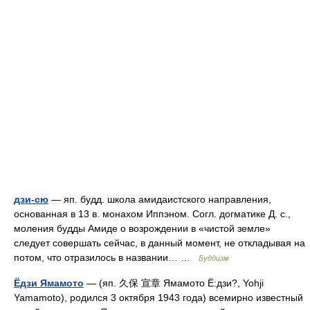
дзи-сю
— яп. будд. школа амидаистского направления,
основанная в 13 в. монахом Иппэном. Согл. догматике Д. с.,
моления будды Амиде о возрождении в «чистой земле»
следует совершать сейчас, в данный момент, не откладывая на
потом, что отразилось в названии… …
Буддизм
Ёдзи Ямамото
— (яп. 久保 宣章 Ямамото Ё:дзи?, Yohji
Yamamoto), родился 3 октября 1943 года) всемирно известный