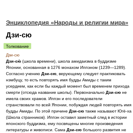
Энциклопедия «Народы и религии мира»
Дзи-сю
Толкование
Дзи-сю
Дзи-сю́
(школа времени), школа амидаизма в буддизме
Японии, основанная в 1276 монахом Иппэном (1239—1289).
Согласно учению
Дзи-сю
, верующему следует практиковать
нэмбуцу, то есть повторять имя будды Амиды с таким
усердием, как если бы каждый момент был временем прихода
смерти (отсюда название школы). Первоначально
Дзи-сю
не
имела своих храмов. Иппэн и его последователи
странствовали по всей Японии, побуждая людей повторять имя
будды Амиды. По этой причине
Дзи-сю
также называют Югё-ха
(Школа странников). Иппэн оставил заметный след в истории
японского буддизма, ему посвящены многие произведения
литературы и живописи. Сама
Дзи-сю
большого развития не