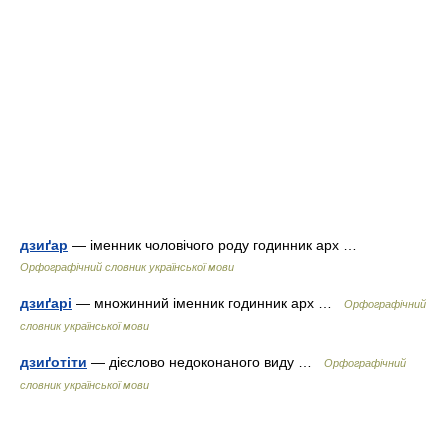
дзиґар
— іменник чоловічого роду годинник арх …
Орфографічний словник української мови
дзиґарі
— множинний іменник годинник арх …
Орфографічний
словник української мови
дзиґотіти
— дієслово недоконаного виду …
Орфографічний
словник української мови