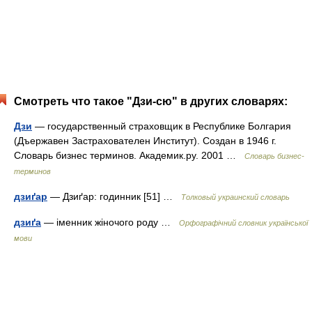
Смотреть что такое "Дзи-сю" в других словарях:
Дзи
— государственный страховщик в Республике Болгария
(Дъержавен Застрахователен Институт). Создан в 1946 г.
Словарь бизнес терминов. Академик.ру. 2001 …
Словарь бизнес-
терминов
дзиґар
— Дзиґар: годинник [51] …
Толковый украинский словарь
дзиґа
— іменник жіночого роду …
Орфографічний словник української
мови